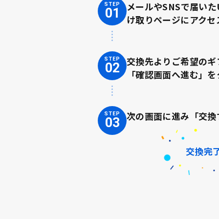
メールやSNSで届いた
STEP
01
け取りページにアクセ
交換先よりご希望のギ
STEP
02
「確認画面へ進む」を
次の画面に進み「交換
STEP
03
交換完