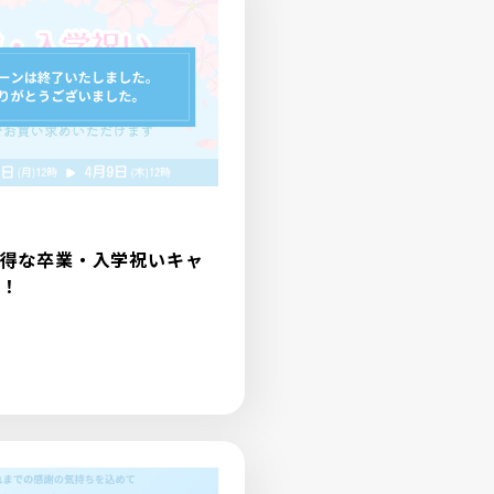
得な卒業・入学祝いキャ
！