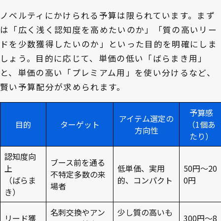
ノベルティにかけられる予算は限られています。まず
は「広く浅く認知度を高めたいのか」「質の高いリー
ドを少数獲得したいのか」といった目的を明確にしま
しょう。目的に応じて、単価の低い「ばらまき用」
と、単価の高い「プレミアム用」を使い分けるなど、
賢い予算配分が求められます。
予算感
アイテム選定の
目的
ターゲット
（1個あ
方向性
たり）
認知度向
ブース前を通る
上
低単価、実用
50円～20
不特定多数の来
（ばらま
的、コンパクト
0円
場者
き）
名刺交換やアン
少し質の高いも
リード獲
300円～8