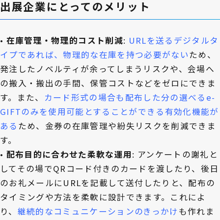
出展企業にとってのメリット
•
在庫管理・物理的コスト削減
:
URLを送るデジタルタ
イプであれば、物理的な在庫を持つ必要がない
ため、
発注したノベルティが余ってしまうリスクや、会場へ
の搬入・搬出の手間、保管コストなどをゼロにできま
す。また、
カード形式の場合も配布した分の選べるe-
GIFTのみを使用可能とすることができる有効化機能が
ある
ため、金券の在庫管理や紛失リスクを削減できま
す。
•
配布目的に合わせた柔軟な運用
: アンケートの謝礼と
してその場でQRコード付きのカードを渡したり、後日
のお礼メールにURLを記載して送付したりと、配布の
タイミングや方法を柔軟に設計できます。これによ
り、
継続的なコミュニケーションのきっかけ
も作れま