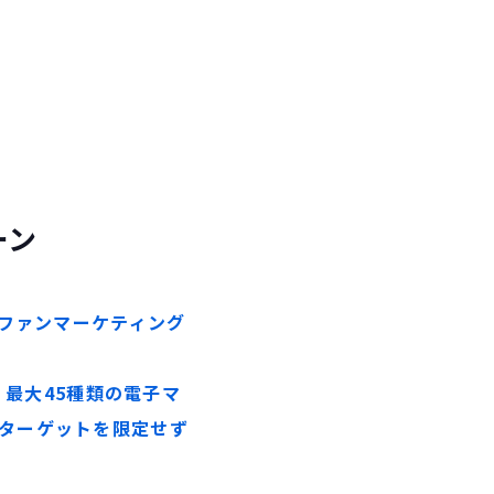
ーン
のファンマーケティング
、
最大
45
種類の電子マ
ターゲットを限定せず