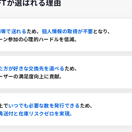
IFTが選ばれる
理由
M等で送れる
ため、
個人情報の取得が不要
となり、
ーン参加の心理的ハードルを低減。
た方が好きな交換先を選べる
ため、
ーザーの満足度向上に貢献。
上で
いつでも必要な数を発行できる
ため、
典送付と在庫リスクゼロを実現。