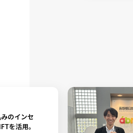
キャンペーン賞品
SNSキャンペーンの賞品に「選べるe-
GIFT」を採用。