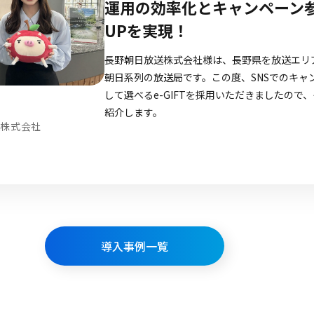
ギフ
大き
株式会社はなまる
株式会
開発し
中に販売
ティブ
のインセ
た。そ
導入事例一覧