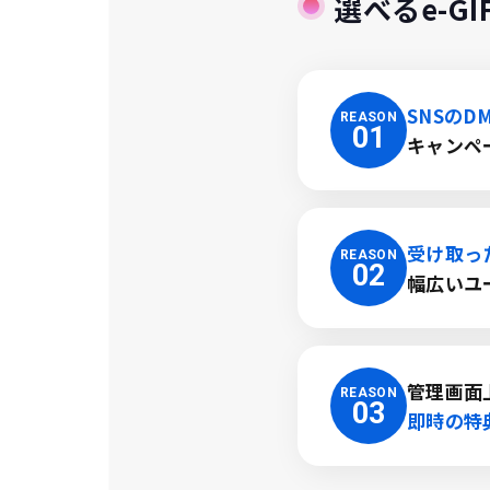
選べるe-G
SNSのD
REASON
01
キャンペ
受け取っ
REASON
02
幅広いユ
管理画面
REASON
03
即時の特