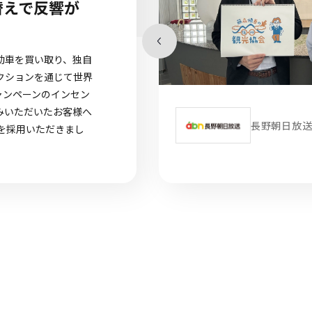
運用の効率化とキャンペーン参加者数
UPを実現！
野朝日放送株式会社様は、長野県を放送エリアとするテレビ
日系列の放送局です。この度、SNSでのキャンペーン賞品と
て選べるe-GIFTを採用いただきましたので、その事例をご
介します。