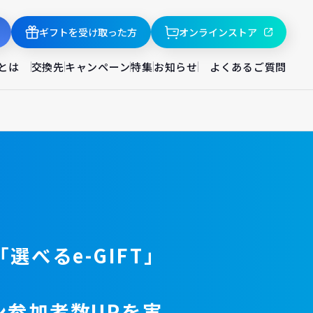
ギフトを受け取った方
オンラインストア
とは
交換先
キャンペーン
特集
お知らせ
よくあるご質問
選べるe-GIFT」
ン参加者数UPを実